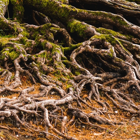
靈性療癒
2024 年 9 月 12 日
跨世代創傷、家族療癒與靈性成
法滿屋Encanto
:
Continue reading
跨
世
代
創
傷
、
家
族
療
癒