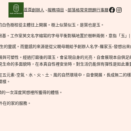
Faceb
Inst
首頁
創辦人
服務項目
部落格
常見問題
行事曆
感的白色樹枝從主體往上開展。樹上似葉似玉，是葉也是玉。
根基。工作室英文名字縮寫的字母平衡對稱地置於樹幹兩側，意指「玉」| Jade
初生的靈感。而靈感的來源是從父親母親給予創辦人名字-羅家玉-發想出來
展與可塑性。經過打磨後的璞玉，會呈現自身的光亮，自會展現本自俱足
見生命的多面貌時，在本真自性裡安坐時，對生活仍能保有彈性是如此重
在五元素-空氣、水、火、土、風的自然環境中，自會開展，長成無二的
模樣。
帶領的一次深度冥想裡所獲得的體悟。
 外在的家的服務。