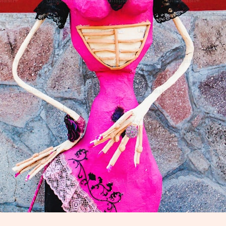
2024 年 8 月 23 日
用電影了解家族系統排列與靈性
可可夜總會（Coco
:
Continue reading
用
電
影
了
解
家
族
系
統
排
列
與
靈