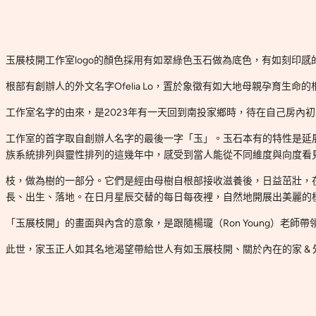
玉展枝開工作室logo的顏色採用有如翠綠色玉石做為底色，有如刻印
根部有創辦人的外文名字Ofelia Lo，置於象徵有如大地母親孕育生命的
工作室名字的由來，是2023年有一天回到南投家鄉時，待在自己房內
工作室的首字取自創辦人名字的最後一字「玉」。玉石本有的特性是延
族系統排列與靈性排列的這幾年中，感受到當人能從不同維度與向度看
枝，做為樹的一部分。它們是經由母樹自根部接收滋養後，日益茁壯，
長、出生、落地。在日月星辰交替的每日每夜裡，自然地開展出美麗的
「玉展枝開」的畫面與內含的意象，是跟隨楊瓏（Ron Young）老師
此世，家玉正人如其名地渴望帶給世人有如玉展枝開、關於內在的家 &