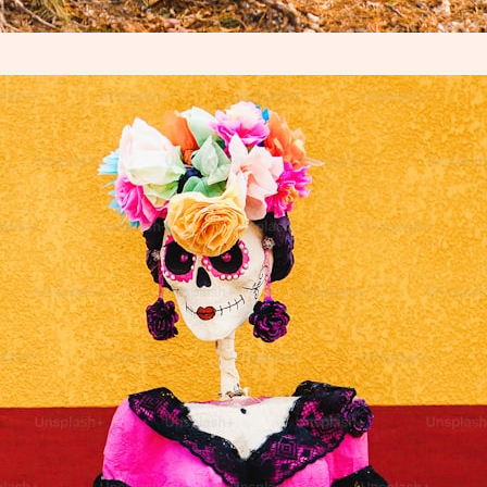
與
靈
性
成
長
：
魔
法
滿
屋
E
n
c
a
n
t
家族系統排列
電影學習
靈性排列
o
靈性療癒