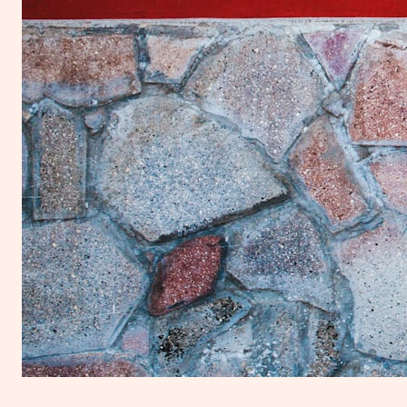
c
a
n
t
o