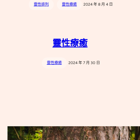
靈性排列
靈性療癒
2024 年 8 月 4 日
靈性療癒
靈性療癒
2024 年 7 月 30 日