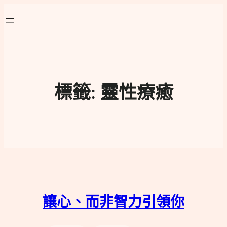
標籤:
靈性療癒
讓心、而非智力引領你