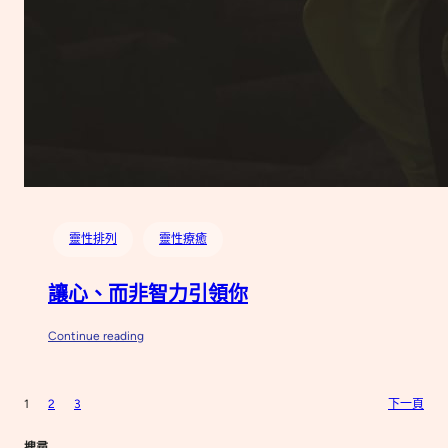
靈性排列
靈性療癒
讓心、而非智力引領你
:
Continue reading
讓
心
、
1
2
3
下一頁
而
非
搜尋