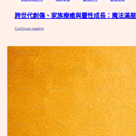
跨世代創傷、家族療癒與靈性成長：魔法滿屋En
:
Continue reading
跨
世
代
創
傷
、
家
族
療
癒
與
靈
性
成
長
：
魔