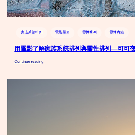
家族系統排列
電影學習
靈性排列
靈性療癒
用電影了解家族系統排列與靈性排列—可可夜總
:
Continue reading
用
電
影
了
解
家
族
系
統
排
列
與