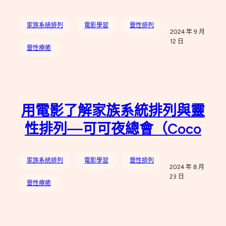
家族系統排列
電影學習
靈性排列
2024 年 9 月
12 日
靈性療癒
用電影了解家族系統排列與靈
性排列—可可夜總會（Coco
家族系統排列
電影學習
靈性排列
2024 年 8 月
23 日
靈性療癒