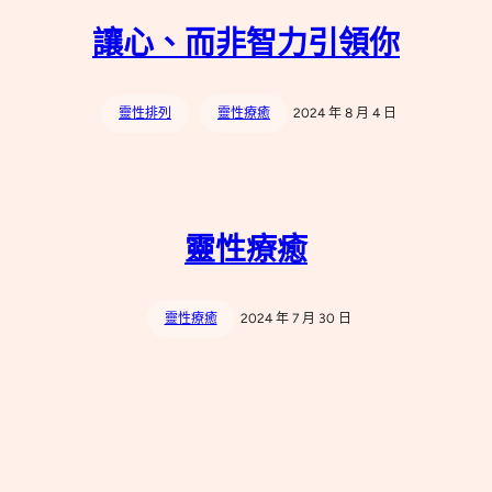
讓心、而非智力引領你
靈性排列
靈性療癒
2024 年 8 月 4 日
靈性療癒
靈性療癒
2024 年 7 月 30 日