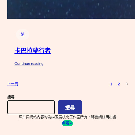
夢
卡巴拉夢行者
:
Continue reading
卡
巴
拉
上一頁
1
2
3
夢
行
搜尋
者
搜尋
照片與網站內容均為@玉展枝開工作室所有，轉發請註明出處
創辦人