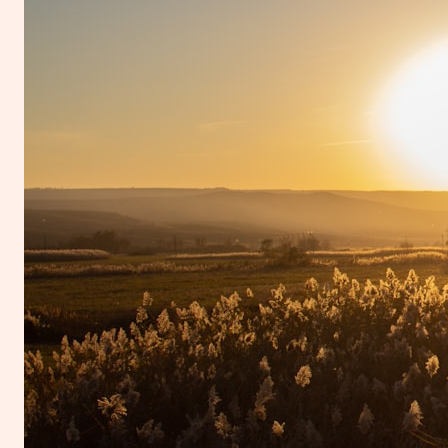
靈
性
排
列
—
可
可
夜
總
會
（
C
o
c
o