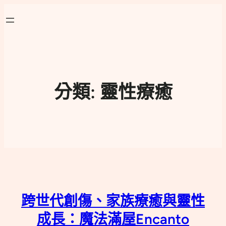
分類:
靈性療癒
跨世代創傷、家族療癒與靈性
成長：魔法滿屋Encanto